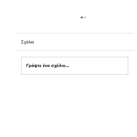
Σχόλια
Γράψτε ένα σχόλιο...
Ενημέρωση για Πόθεν Έσχες 2026 στο
kepflix