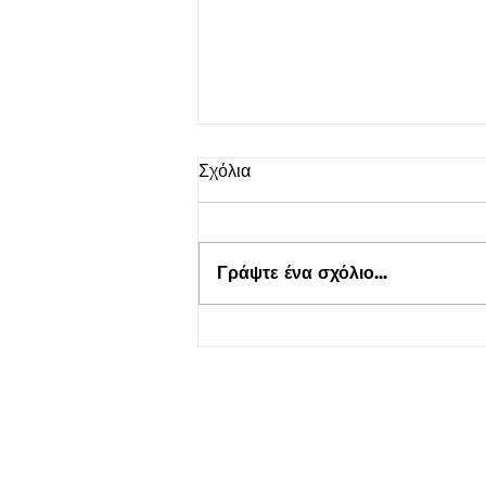
Σχόλια
Γράψτε ένα σχόλιο...
Τουρισμός για Όλους 2026-
2027 στο kepflix