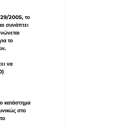
29/2005, το 
αι συνάπτει 
ενώνεται 
ια το 
ών.
ει να 
) 
ωνικώς στο 
το 