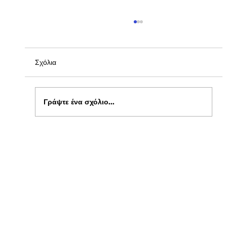
Σχόλια
Γράψτε ένα σχόλιο...
Ενημέρωση για Πόθεν Έσχες 2026 στο
kepflix