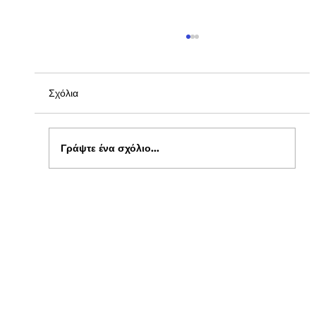
Σχόλια
Γράψτε ένα σχόλιο...
Ενημέρωση για Πόθεν Έσχες 2026 στο
kepflix