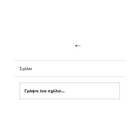
Σχόλια
Γράψτε ένα σχόλιο...
Ενημέρωση για Πόθεν Έσχες 2026 στο
kepflix