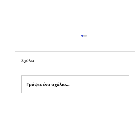
Σχόλια
Γράψτε ένα σχόλιο...
Ενημέρωση για Πόθεν Έσχες 2026 στο
kepflix