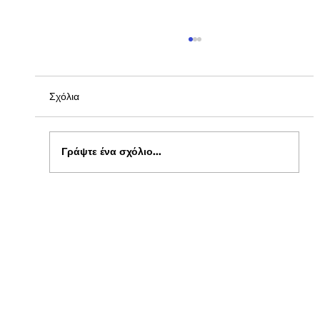
Σχόλια
Γράψτε ένα σχόλιο...
Ενημέρωση για Πόθεν Έσχες 2026 στο
kepflix