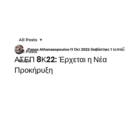
All Posts
Panos Athanasopoulos
11 Οκτ 2022
διαβάστηκε 1 λεπτά
All Posts
ΑΣΕΠ 8Κ22: Έρχεται η Νέα
Ρεύμα
Προκήρυξη