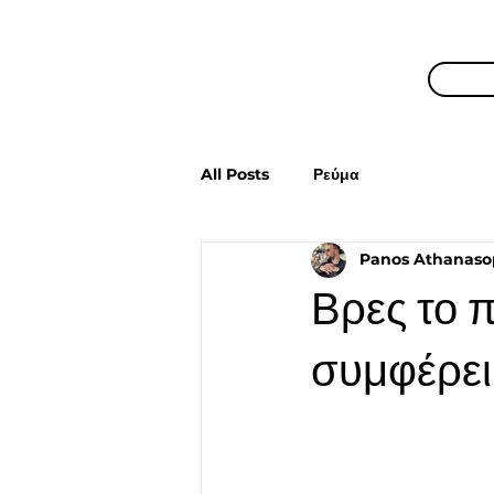
All Posts
Ρεύμα
Panos Athanaso
Βρες το 
συμφέρει