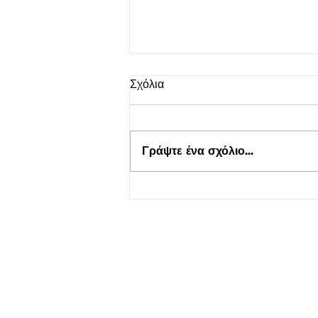
Σχόλια
Γράψτε ένα σχόλιο...
Τουρισμός για Όλους 2026-
2027 στο kepflix