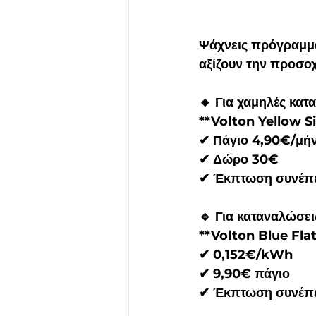
Ψάχνεις πρόγραμμα
αξίζουν την προσοχ
🔸 Για χαμηλές κα
**Volton Yellow S
✔ Πάγιο 4,90€/μή
✔ Δώρο 30€
✔ Έκπτωση συνέπε
🔹 Για καταναλώσ
**Volton Blue Fla
✔ 0,152€/kWh
✔ 9,90€ πάγιο
✔ Έκπτωση συνέπε