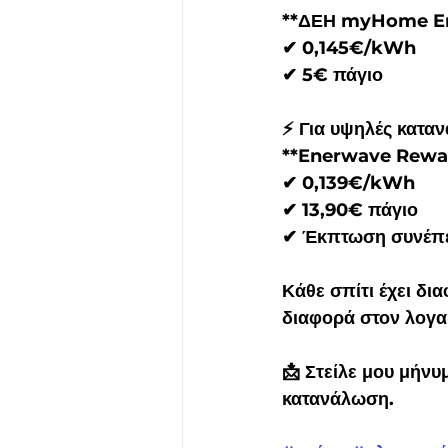
**ΔΕΗ myHome En
✔ 0,145€/kWh
✔ 5€ πάγιο
⚡ Για υψηλές κατ
**Enerwave Rewar
✔ 0,139€/kWh
✔ 13,90€ πάγιο
✔ Έκπτωση συνέπε
Κάθε σπίτι έχει δι
διαφορά στον λογα
📩 Στείλε μου μήνυ
κατανάλωση.