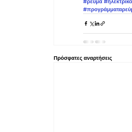
#ρεύμα
#ηλεκτρικ
#προγράμματαρεύ
Πρόσφατες αναρτήσεις