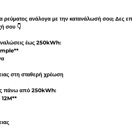
 ρεύματος ανάλογα με την κατανάλωσή σου; Δες επ
ή σου 👇
ταναλώσεις έως 250kWh:
imple**
να
ιας στη σταθερή χρέωση
εις πάνω από 250kWh:
t 12M**
ιας