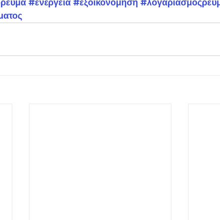
όρεύμα
#ενέργεια
#εξοικονόμηση
#λογαριασμόςρεύ
ματος