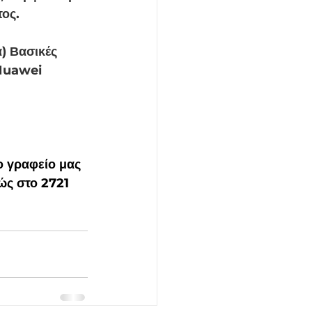
ος.
) Βασικές 
Huawei 
 γραφείο μας 
ώς στο 2721 