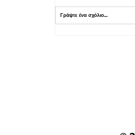
Γράψτε ένα σχόλιο...
Ενημέρωση για Πόθεν Έσχες
2026 στο kepflix