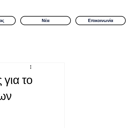
ας
Νέα
Επικοινωνία
 για το
γων