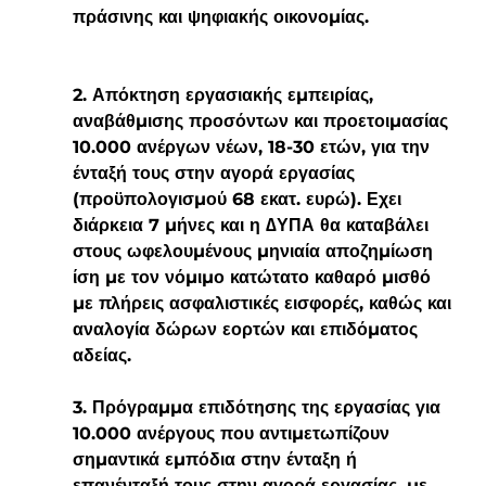
πράσινης και ψηφιακής οικονοµίας.
2. Απόκτηση εργασιακής εµπειρίας, 
αναβάθµισης προσόντων και προετοιµασίας 
10.000 ανέργων νέων, 18-30 ετών, για την 
ένταξή τους στην αγορά εργασίας 
(προϋπολογισµού 68 εκατ. ευρώ). Εχει 
διάρκεια 7 µήνες και η ∆ΥΠΑ θα καταβάλει 
στους ωφελουµένους µηνιαία αποζηµίωση 
ίση µε τον νόµιµο κατώτατο καθαρό µισθό 
µε πλήρεις ασφαλιστικές εισφορές, καθώς και 
αναλογία δώρων εορτών και επιδόµατος 
αδείας.
3. Πρόγραµµα επιδότησης της εργασίας για 
10.000 ανέργους που αντιµετωπίζουν 
σηµαντικά εµπόδια στην ένταξη ή 
επανένταξή τους στην αγορά εργασίας, µε 