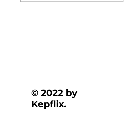
Ξεκίνησαν οι αιτήσεις για δωρεάν σίτιση
φοιτητών στα Πανεπιστήμια , στο kepflix
© 2022 by
Kepflix.