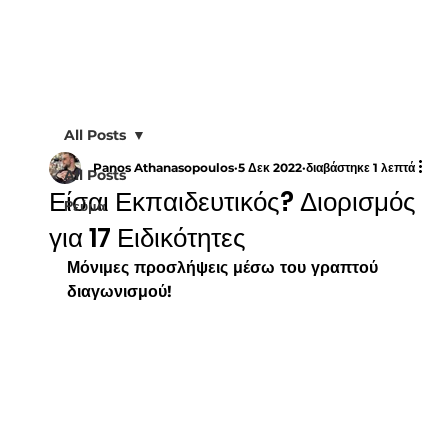
All Posts
Panos Athanasopoulos
5 Δεκ 2022
διαβάστηκε 1 λεπτά
All Posts
Είσαι Εκπαιδευτικός? Διορισμός
Ρεύμα
για 17 Ειδικότητες
Μόνιμες προσλήψεις μέσω του γραπτού 
διαγωνισμού! 