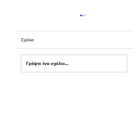
Σχόλια
Γράψτε ένα σχόλιο...
Ενημέρωση για Πόθεν Έσχες 2026 στο
kepflix