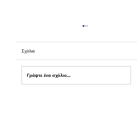
Σχόλια
Γράψτε ένα σχόλιο...
Ενημέρωση για Πόθεν Έσχες 2026 στο
kepflix