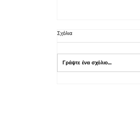
Σχόλια
Γράψτε ένα σχόλιο...
Τουρισμός για Όλους 2026-
2027 στο kepflix