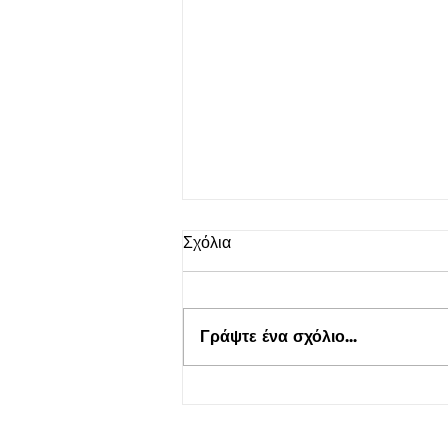
Σχόλια
Γράψτε ένα σχόλιο...
Τουρισμός για Όλους 2026-
2027 στο kepflix