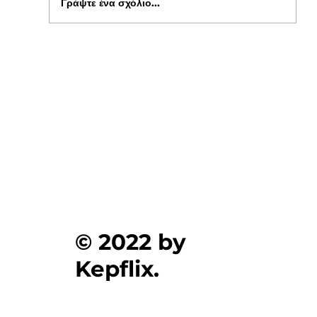
Γράψτε ένα σχόλιο...
Ξεκίνησαν οι αιτήσεις για δωρεάν σίτιση
φοιτητών στα Πανεπιστήμια , στο kepflix
© 2022 by
Kepflix.