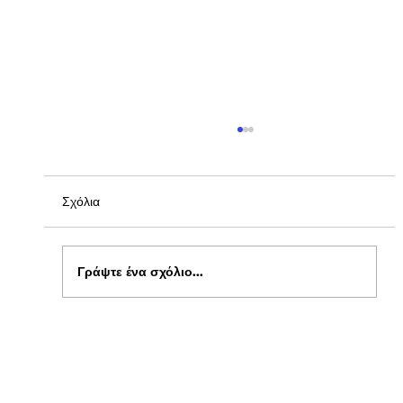
Σχόλια
Γράψτε ένα σχόλιο...
Ενημέρωση για Πόθεν Έσχες 2026 στο
kepflix