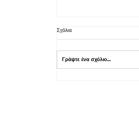
Σχόλια
Γράψτε ένα σχόλιο...
Ενημέρωση για Πόθεν Έσχες
2026 στο kepflix