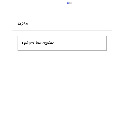
Σχόλια
Γράψτε ένα σχόλιο...
Ενημέρωση για Πόθεν Έσχες 2026 στο
kepflix