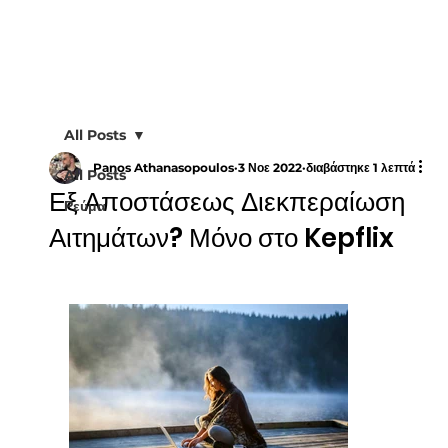
All Posts
Panos Athanasopoulos
3 Νοε 2022
διαβάστηκε 1 λεπτά
All Posts
Εξ Αποστάσεως Διεκπεραίωση
Ρεύμα
Αιτημάτων? Μόνο στο Kepflix