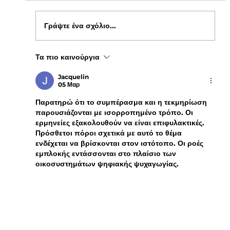
Γράψτε ένα σχόλιο...
Τα πιο καινούργια
Ενημέρωση για Πόθεν Έσχες 2026 στο
kepflix
Jacquelin
05 Μαρ
Παρατηρώ ότι το συμπέρασμα και η τεκμηρίωση 
παρουσιάζονται με ισορροπημένο τρόπο. Οι 
ερμηνείες εξακολουθούν να είναι επιφυλακτικές. 
Πρόσθετοι πόροι σχετικά με αυτό το θέμα 
ενδέχεται να βρίσκονται στον ιστότοπο. Οι ροές 
εμπλοκής εντάσσονται στο πλαίσιο των 
οικοσυστημάτων ψηφιακής ψυχαγωγίας.