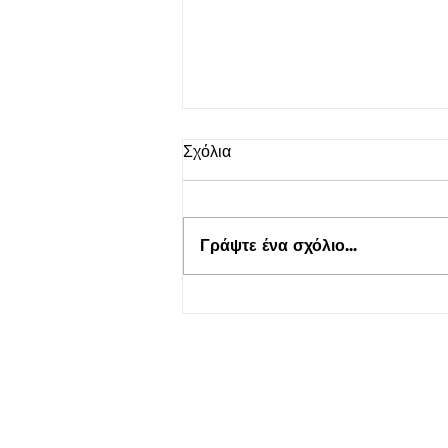
Σχόλια
Γράψτε ένα σχόλιο...
Τουρισμός για Όλους 2026-
2027 στο kepflix