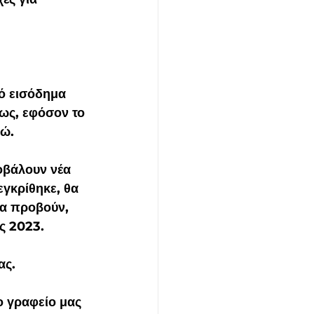
ό εισόδημα 
ως, εφόσον το 
ρώ.
οβάλουν νέα 
εγκρίθηκε, θα 
α προβούν,  
ς 2023.
ας.
 γραφείο μας 