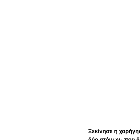
Ξεκίνησε η χορήγη
δύο ατόμων- που δι