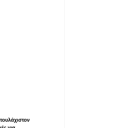
τουλάχιστον 
ές για 