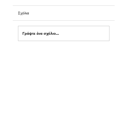
Σχόλια
Γράψτε ένα σχόλιο...
Ενημέρωση για Πόθεν Έσχες 2026 στο
kepflix