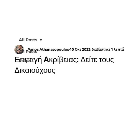
All Posts
Panos Athanasopoulos
10 Οκτ 2022
διαβάστηκε 1 λεπτά
All Posts
Επιταγή Aκρίβειας: Δείτε τους
Ρεύμα
Δικαιούχους