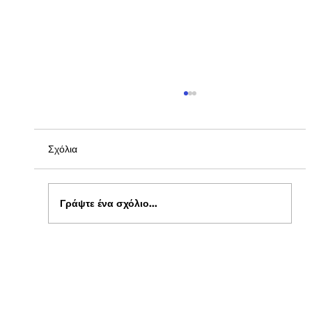
Σχόλια
Γράψτε ένα σχόλιο...
Ξεκίνησαν οι αιτήσεις για δωρεάν σίτιση
φοιτητών στα Πανεπιστήμια , στο kepflix