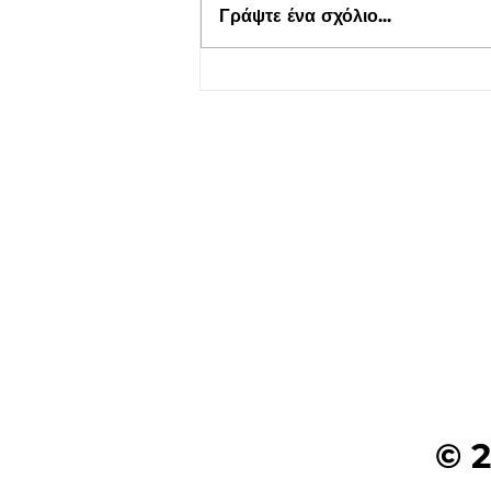
Γράψτε ένα σχόλιο...
Τουρισμός για Όλους 2026-
2027 στο kepflix
© 2