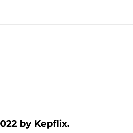
Ενημέρωση για Πόθεν Έσχες
Ξεκίν
2026 στο kepflix
δωρε
Πανε
022 by Kepflix.