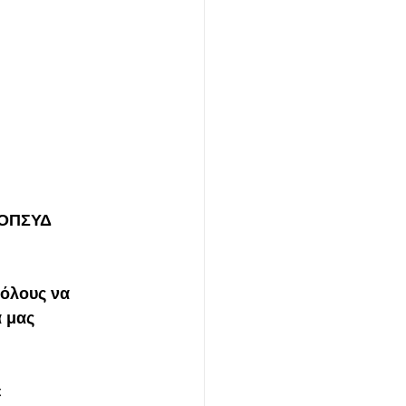
 ΟΠΣΥΔ  
 όλους να 
 μας 
 