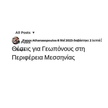
All Posts
Panos Athanasopoulos
8 Μαΐ 2023
διαβάστηκε 2 λεπτά
All Posts
Θέσεις για Γεωπόνους στη
Ρεύμα
Περιφέρεια Μεσσηνίας