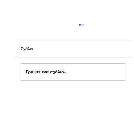
Σχόλια
Γράψτε ένα σχόλιο...
Ενημέρωση για Πόθεν Έσχες 2026 στο
kepflix