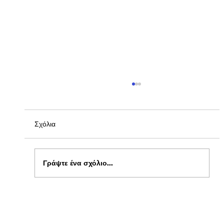
Σχόλια
Γράψτε ένα σχόλιο...
Ενημέρωση για Πόθεν Έσχες 2026 στο
kepflix