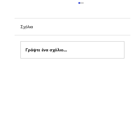
Σχόλια
Γράψτε ένα σχόλιο...
Ενημέρωση για Πόθεν Έσχες 2026 στο
kepflix