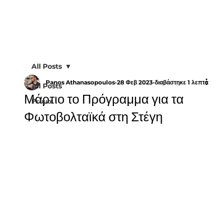
All Posts
Panos Athanasopoulos
28 Φεβ 2023
διαβάστηκε 1 λεπτά
All Posts
Μάρτιο το Πρόγραμμα για τα
Ρεύμα
Φωτοβολταϊκά στη Στέγη