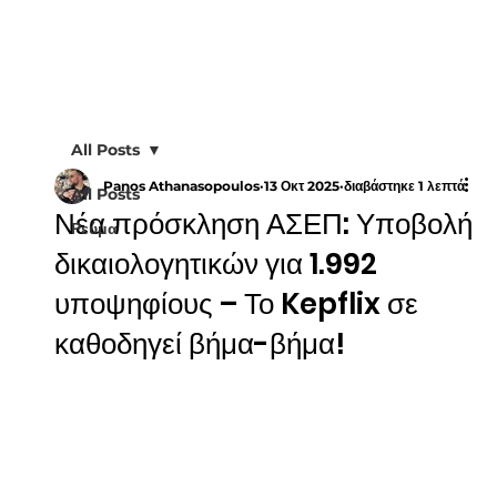
All Posts
Panos Athanasopoulos
13 Οκτ 2025
διαβάστηκε 1 λεπτά
All Posts
Νέα πρόσκληση ΑΣΕΠ: Υποβολή
Ρεύμα
δικαιολογητικών για 1.992
υποψηφίους – Το Kepflix σε
καθοδηγεί βήμα-βήμα!