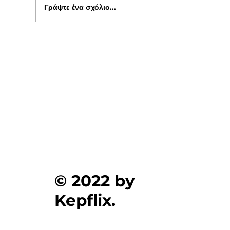
Γράψτε ένα σχόλιο...
Ξεκίνησαν οι αιτήσεις για δωρεάν σίτιση
φοιτητών στα Πανεπιστήμια , στο kepflix
© 2022 by
Kepflix.