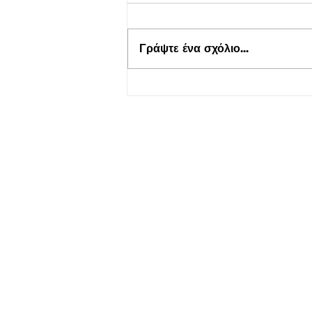
Γράψτε ένα σχόλιο...
Τουρισμός για Όλους 2026-
2027 στο kepflix