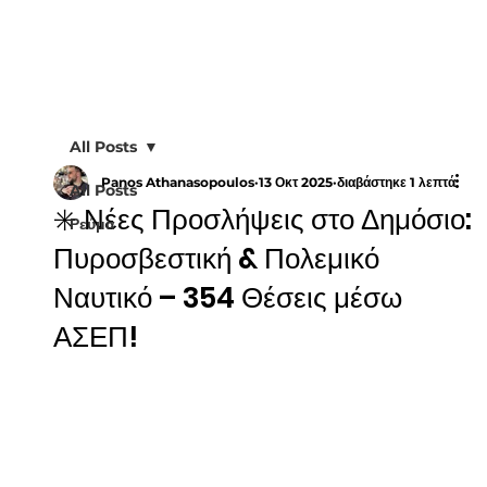
All Posts
Panos Athanasopoulos
13 Οκτ 2025
διαβάστηκε 1 λεπτά
All Posts
✳️ Νέες Προσλήψεις στο Δημόσιο:
Ρεύμα
Πυροσβεστική & Πολεμικό
Ναυτικό – 354 Θέσεις μέσω
ΑΣΕΠ!