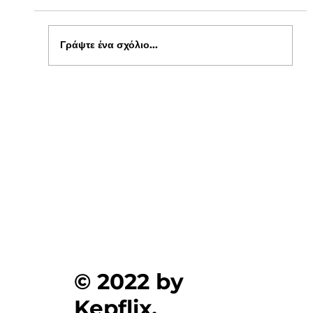
Γράψτε ένα σχόλιο...
Ξεκίνησαν οι αιτήσεις για δωρεάν σίτιση
φοιτητών στα Πανεπιστήμια , στο kepflix
© 2022 by
Kepflix.