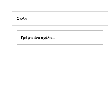
Σχόλια
Γράψτε ένα σχόλιο...
Ενημέρωση για Πόθεν Έσχες 2026 στο
kepflix