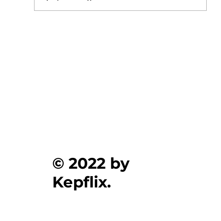
Ξεκίνησαν οι αιτήσεις για δωρεάν σίτιση
φοιτητών στα Πανεπιστήμια , στο kepflix
© 2022 by
Kepflix.