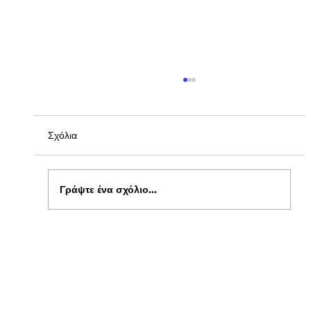
Σχόλια
Γράψτε ένα σχόλιο...
Ενημέρωση για Πόθεν Έσχες 2026 στο
kepflix