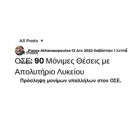
All Posts
Panos Athanasopoulos
12 Δεκ 2022
διαβάστηκε 1 λεπτά
All Posts
ΟΣΕ: 90 Μόνιμες Θέσεις με
Ρεύμα
Απολυτήριο Λυκείου
Πρόσληψη μονίμων υπαλλήλων στον ΟΣΕ.