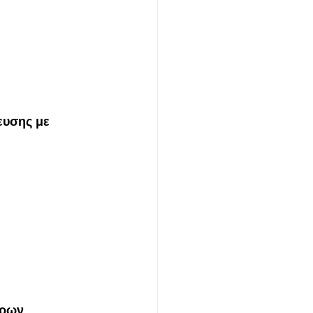
υσης με 
ίρων