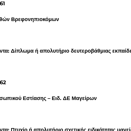
61
οηθών Βρεφονηπιοκόμων
τα: Δίπλωμα ή απολυτήριο δευτεροβάθμιας εκπαίδε
162
οσωπικού Εστίασης – Ειδ. ΔΕ Μαγείρων
τα: Πτυχίο ή απολυτήριο σχετικής ειδικότητας μαγε