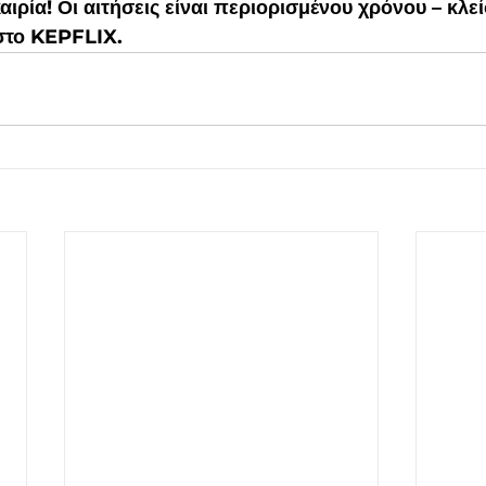
αιρία! Οι αιτήσεις είναι περιορισμένου χρόνου – κλε
στο KEPFLIX.