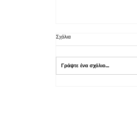
Σχόλια
Γράψτε ένα σχόλιο...
Τουρισμός για Όλους 2026-
2027 στο kepflix