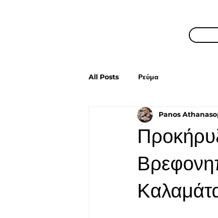
All Posts
Ρεύμα
Panos Athanaso
Προκήρυξ
Βρεφονηπ
Καλαμάτ