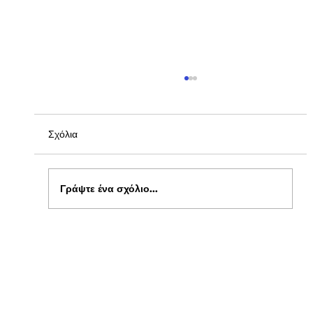
Σχόλια
Γράψτε ένα σχόλιο...
Ενημέρωση για Πόθεν Έσχες 2026 στο
kepflix