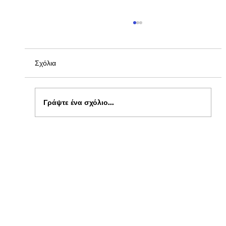
Σχόλια
Γράψτε ένα σχόλιο...
Ξεκίνησαν οι αιτήσεις για δωρεάν σίτιση
φοιτητών στα Πανεπιστήμια , στο kepflix