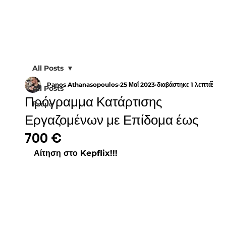
All Posts
Panos Athanasopoulos
25 Μαΐ 2023
διαβάστηκε 1 λεπτά
All Posts
Πρόγραμμα Κατάρτισης
Ρεύμα
Εργαζομένων με Επίδομα έως
700 €
Αίτηση στο Kepflix!!!