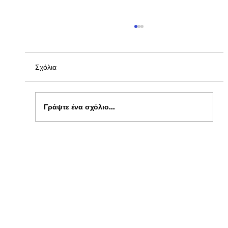
Σχόλια
Γράψτε ένα σχόλιο...
Ξεκίνησαν οι αιτήσεις για δωρεάν σίτιση
φοιτητών στα Πανεπιστήμια , στο kepflix