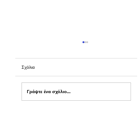
Σχόλια
Γράψτε ένα σχόλιο...
Ενημέρωση για Πόθεν Έσχες 2026 στο
kepflix