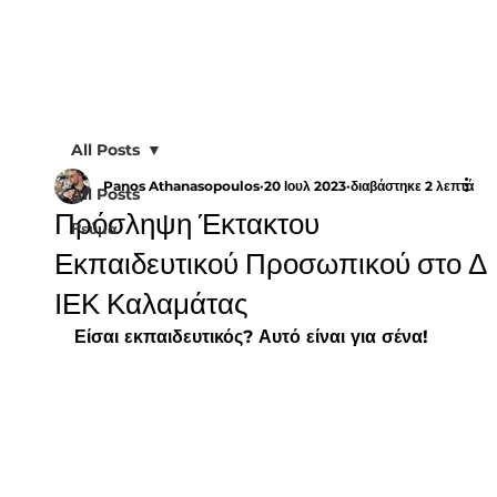
All Posts
Panos Athanasopoulos
20 Ιουλ 2023
διαβάστηκε 2 λεπτά
All Posts
Πρόσληψη Έκτακτου
Ρεύμα
Εκπαιδευτικού Προσωπικού στο Δ
ΙΕΚ Καλαμάτας
Είσαι εκπαιδευτικός? Αυτό είναι για σένα!