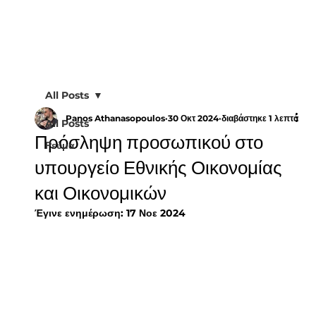
All Posts
Panos Athanasopoulos
30 Οκτ 2024
διαβάστηκε 1 λεπτά
All Posts
Πρόσληψη προσωπικού στο
Ρεύμα
υπουργείο Εθνικής Οικονομίας
και Οικονομικών
Έγινε ενημέρωση:
17 Νοε 2024