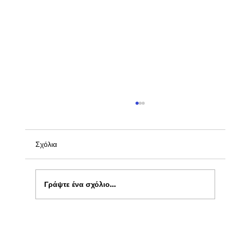
Σχόλια
Γράψτε ένα σχόλιο...
Ενημέρωση για Πόθεν Έσχες 2026 στο