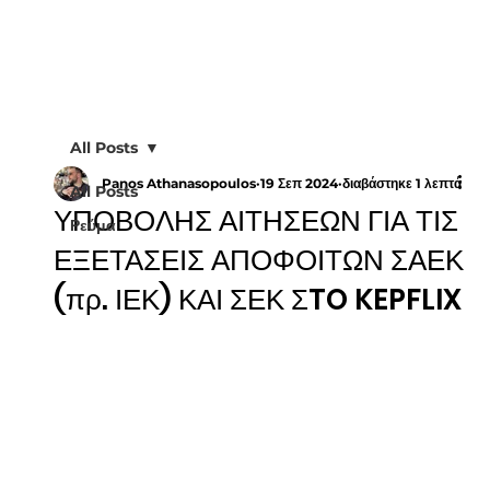
All Posts
Panos Athanasopoulos
19 Σεπ 2024
διαβάστηκε 1 λεπτά
All Posts
ΥΠΟΒΟΛΗΣ ΑΙΤΗΣΕΩΝ ΓΙΑ ΤΙΣ
Ρεύμα
ΕΞΕΤΑΣΕΙΣ ΑΠΟΦΟΙΤΩΝ ΣΑΕΚ
(πρ. ΙΕΚ) ΚΑΙ ΣΕΚ ΣTO KEPFLIX