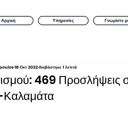
Αρχική
Υπηρεσίες
Γνωρίστε μ
poulos
18 Οκτ 2022
διαβάστηκε 1 λεπτά
τισμού: 469 Προσλήψεις 
ς-Καλαμάτα