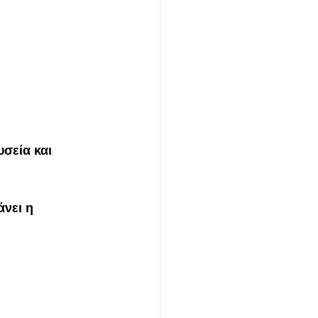
σεία και 
νει η 