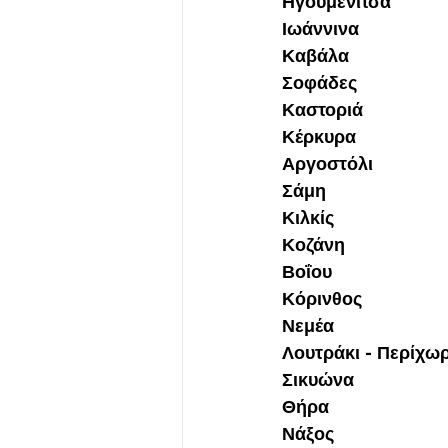
Ηγουμενίτσα
Ιωάννινα
Καβάλα
Σοφάδες
Καστοριά
Κέρκυρα
Αργοστόλι
Σάμη
Κιλκίς
Κοζάνη
Βοΐου
Κόρινθος
Νεμέα
Λουτράκι - Περίχω
Σικυώνα
Θήρα
Νάξος