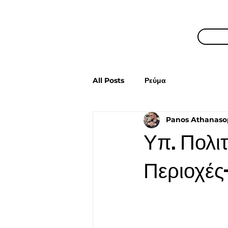
All Posts
Ρεύμα
Panos Athanaso
Υπ. Πολι
Περιοχέ