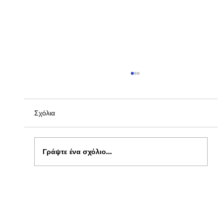
Σχόλια
Γράψτε ένα σχόλιο...
Ενημέρωση για Πόθεν Έσχες 2026 στο
kepflix