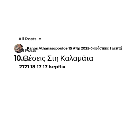
All Posts
Panos Athanasopoulos
15 Απρ 2025
διαβάστηκε 1 λεπτά
All Posts
10 Θέσεις Στη Καλαμάτα
Ρεύμα
2721 18 17 17 kepflix