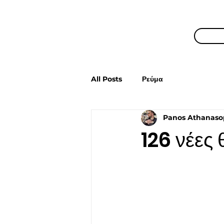
All Posts
Ρεύμα
Panos Athanaso
126 νέες