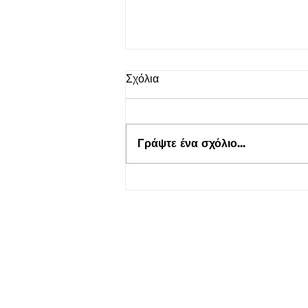
Σχόλια
Γράψτε ένα σχόλιο...
Τουρισμός για Όλους 2026-
2027 στο kepflix