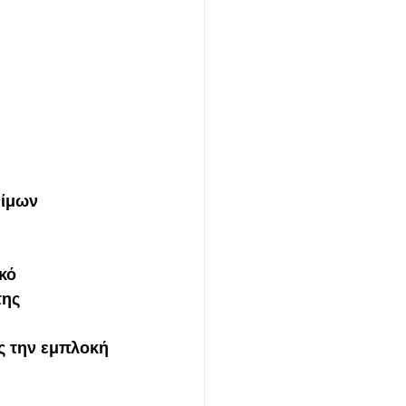
ίμων 
κό 
ης 
ς την εμπλοκή 