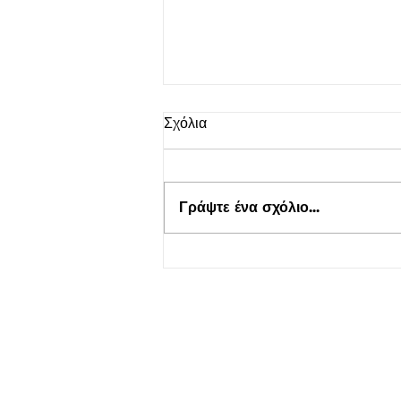
Σχόλια
Γράψτε ένα σχόλιο...
Τουρισμός για Όλους 2026-
2027 στο kepflix