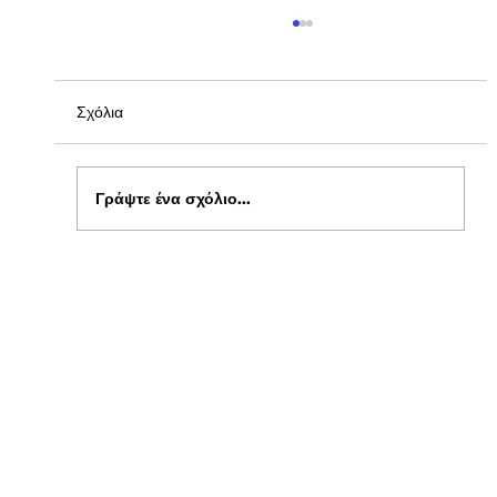
Σχόλια
Γράψτε ένα σχόλιο...
Ξεκίνησαν οι αιτήσεις για δωρεάν σίτιση
φοιτητών στα Πανεπιστήμια , στο kepflix