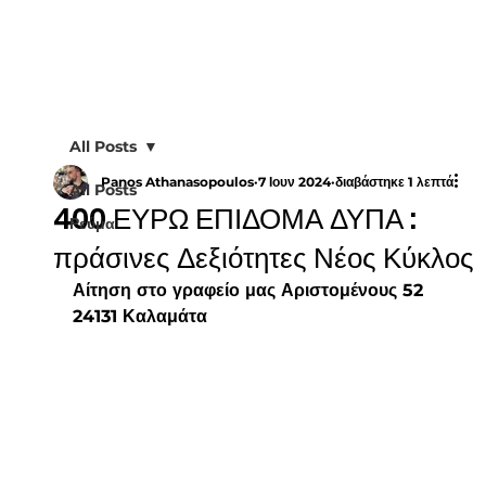
All Posts
Panos Athanasopoulos
7 Ιουν 2024
διαβάστηκε 1 λεπτά
All Posts
400 ΕΥΡΩ ΕΠΙΔΟΜΑ ΔΥΠΑ :
Ρεύμα
πράσινες Δεξιότητες Νέος Κύκλος
Αίτηση στο γραφείο μας Αριστομένους 52 
24131 Καλαμάτα 