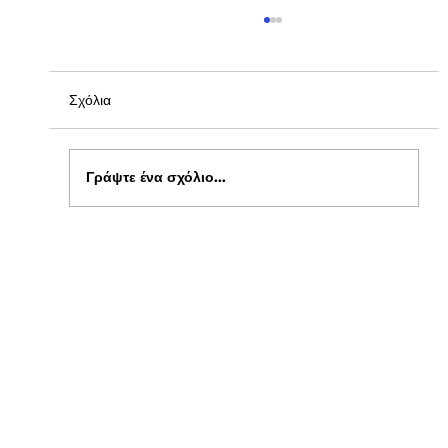
Σχόλια
Γράψτε ένα σχόλιο...
Ενημέρωση για Πόθεν Έσχες 2026 στο
kepflix