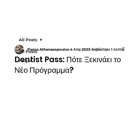
All Posts
Panos Athanasopoulos
4 Απρ 2023
διαβάστηκε 1 λεπτά
All Posts
Dentist Pass: Πότε Ξεκινάει το
Ρεύμα
Νέο Πρόγραμμα?