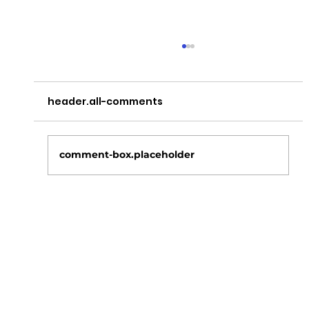
header.all-comments
comment-box.placeholder
Ξεκίνησαν οι αιτήσεις για δωρεάν σίτιση
φοιτητών στα Πανεπιστήμια , στο kepflix