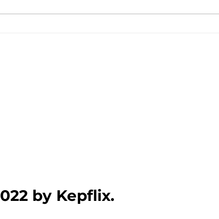
Ενημέρωση για Πόθεν Έσχες
Ξεκίν
2026 στο kepflix
δωρε
Πανε
022 by Kepflix.