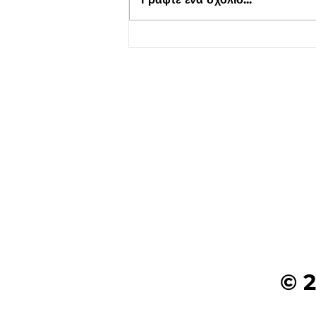
Τουρισμός για Όλους 2026-
2027 στο kepflix
© 2