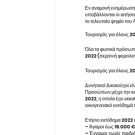
Εν αναμονή ενημέρωσης 
υποβάλλονται οι αιτήσει
το τελευταίο ψηφίο του
Τουρισμός για όλους 20
Όλα τα φυσικά πρόσωπα
2022 (περσινή φορολο
Τουρισμός για όλους 2
Δυνητικοί Δικαιούχοι 
Προσώπων μέχρι την κ
2022, η οποία έχει εκκα
οικογενειακό εισόδημά τ
Ετήσιο εισόδημα 2022 
– Άγαμοι έως 19.000 
– Έγγαμοι χωρίς παιδι