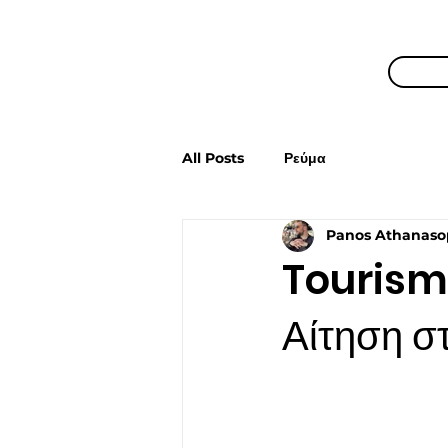
All Posts
Ρεύμα
Panos Athanaso
Tourism4
Αίτηση σ